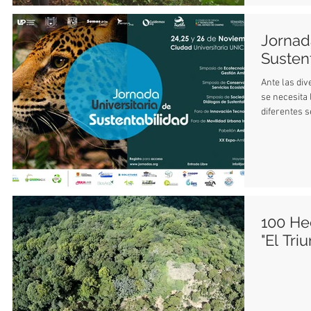
Jornad
Susten
Ante las div
se necesita 
diferentes s
100 He
"El Triu